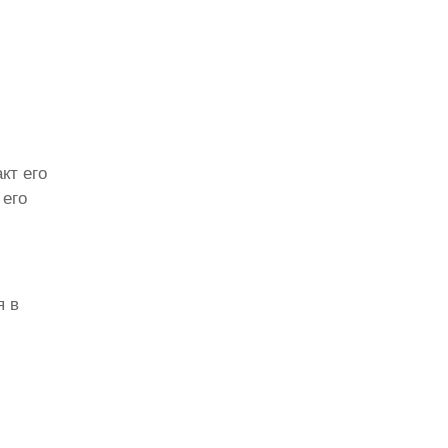
кт его
 его
я в