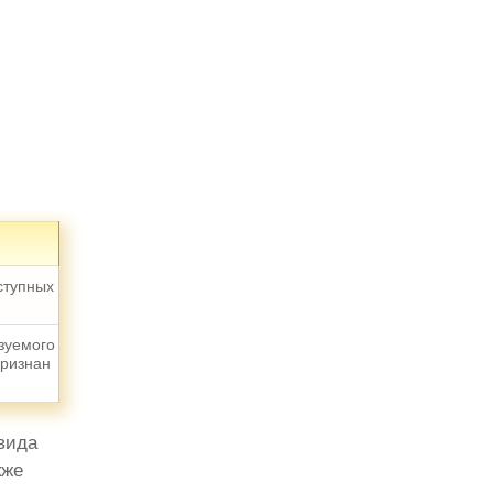
ступных
зуемого
признан
вида
кже