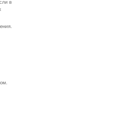
сли в
к
ения.
ом.