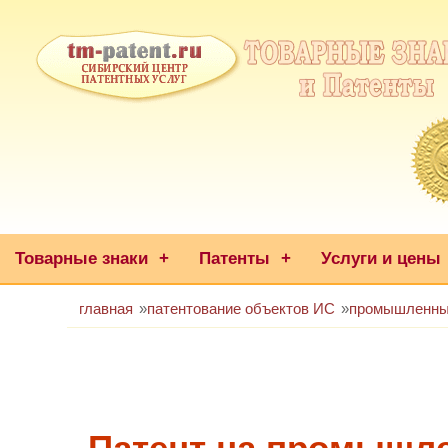
Товарные знаки
+
Патенты
+
Услуги и цены
главная
патентование объектов ИС
промышленны
Патент на промышл